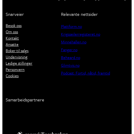
Snarveier
Relevante nettsider
Besøk oss
Plattform.no
Om oss
Krigsseilerregisteret.no
Kontakt
Minnehallen.no
Ansatte
Fanger.no
Bøker til salgs
Undervisning
Beheard.no
Ledige stillinger
Glimtvis.no
Personvern
Podcast: Fortid, nåtid, framtid
Cookies
Samarbeidspartnere