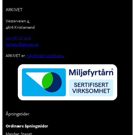
ARKIVET
Vesterveien 4,
4616 Kristiansand
+47 381 07 400
kontakt@arkivet.no
ARKIVET er
miljøfyrtårn-sertifisert
.
Åpningstider
Ordinære åpningstider
Mandag: Stengt