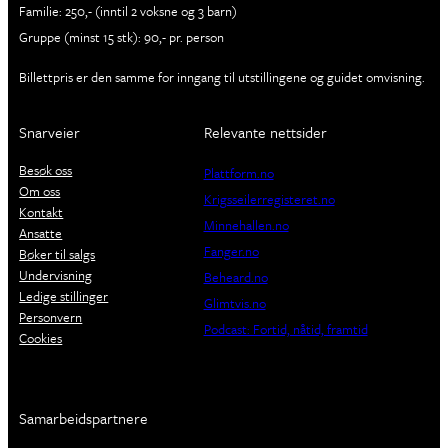
Familie: 250,- (inntil 2 voksne og 3 barn)
Gruppe (minst 15 stk): 90,- pr. person
Billettpris er den samme for inngang til utstillingene og guidet omvisning.
Snarveier
Relevante nettsider
Besøk oss
Plattform.no
Om oss
Krigsseilerregisteret.no
Kontakt
Minnehallen.no
Ansatte
Fanger.no
Bøker til salgs
Undervisning
Beheard.no
Ledige stillinger
Glimtvis.no
Personvern
Podcast: Fortid, nåtid, framtid
Cookies
Samarbeidspartnere