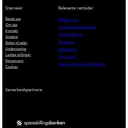
Snarveier
Relevante nettsider
Besøk oss
Plattform.no
Om oss
Krigsseilerregisteret.no
Kontakt
Minnehallen.no
Ansatte
Fanger.no
Bøker til salgs
Undervisning
Beheard.no
Ledige stillinger
Glimtvis.no
Personvern
Podcast: Fortid, nåtid, framtid
Cookies
Samarbeidspartnere