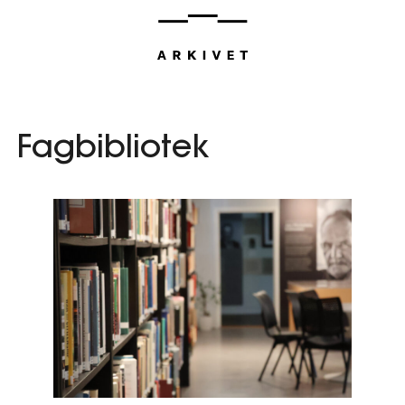
Hopp
til
innhold
Fagbibliotek