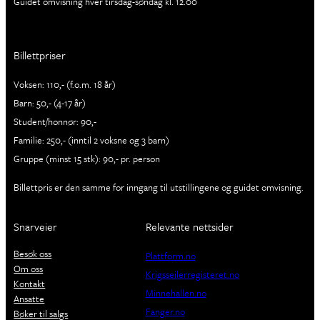
Guidet omvisning hver tirsdag-søndag kl. 12.00
Billettpriser
Voksen: 110,- (f.o.m. 18 år)
Barn: 50,- (4-17 år)
Student/honnør: 90,-
Familie: 250,- (inntil 2 voksne og 3 barn)
Gruppe (minst 15 stk): 90,- pr. person
Billettpris er den samme for inngang til utstillingene og guidet omvisning.
Snarveier
Relevante nettsider
Besøk oss
Plattform.no
Om oss
Krigsseilerregisteret.no
Kontakt
Minnehallen.no
Ansatte
Fanger.no
Bøker til salgs