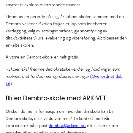
knyttet til skolens overordnede mandat.
I løpet av en periode på 1-1,5 år jobber skolen sammen med en
Dembra-veileder. Skolen følger et løp som innebærer
kartlegging, valg av satsingsområder, gjennomføring av
tiltak/aktiviteter/kurs, evaluering og videreføring. Alt tilpasset den
enkelte skolen.
Å være en Dembra-skole er helt gratis.
«Skolen skal fremme demokratiske verdier og holdninger som
motvekt mot fordommer og diskriminering.»
(Overordnet del,
1.6)
.
Bli en Dembra-skole med ARKIVET
Ønsker du mer informasjon om hvordan din skole kan bli
Dembra-skole, eller vil du vite mer? Ta kontakt med vår
koordinator på e-post
dembra@arkivet.no
eller les mer om
hvordan bli en dembra-skole på dembra.no.