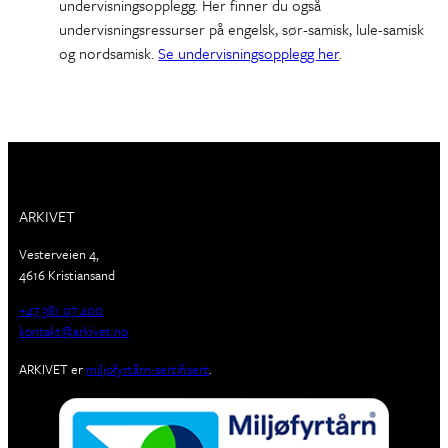
undervisningsopplegg. Her finner du også
undervisningsressurser på engelsk, sør-samisk, lule-samisk
og nordsamisk.
Se undervisningsopplegg her
.
ARKIVET
Vesterveien 4,
4616 Kristiansand
+47 381 07 400
kontakt@arkivet.no
ARKIVET er
miljøfyrtårn-sertifisert
.