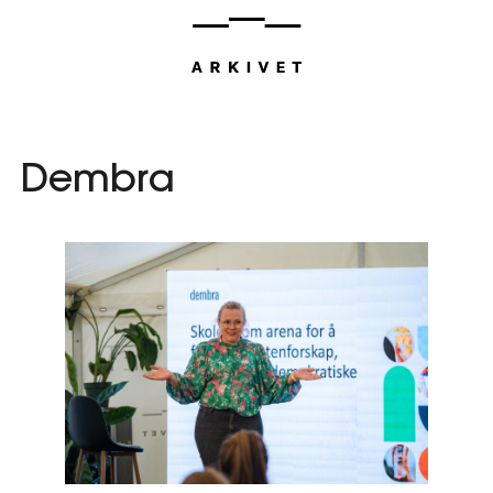
Hopp
til
innhold
Dembra