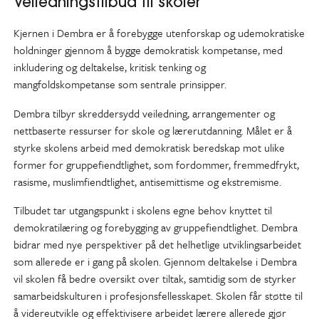
Veiledningstilbud til skoler
Kjernen i Dembra er å forebygge utenforskap og udemokratiske
holdninger gjennom å bygge demokratisk kompetanse, med
inkludering og deltakelse, kritisk tenking og
mangfoldskompetanse som sentrale prinsipper.
Dembra tilbyr skreddersydd veiledning, arrangementer og
nettbaserte ressurser for skole og lærerutdanning. Målet er å
styrke skolens arbeid med demokratisk beredskap mot ulike
former for gruppefiendtlighet, som fordommer, fremmedfrykt,
rasisme, muslimfiendtlighet, antisemittisme og ekstremisme.
Tilbudet tar utgangspunkt i skolens egne behov knyttet til
demokratilæring og forebygging av gruppefiendtlighet. Dembra
bidrar med nye perspektiver på det helhetlige utviklingsarbeidet
som allerede er i gang på skolen. Gjennom deltakelse i Dembra
vil skolen få bedre oversikt over tiltak, samtidig som de styrker
samarbeidskulturen i profesjonsfellesskapet. Skolen får støtte til
å videreutvikle og effektivisere arbeidet lærere allerede gjør