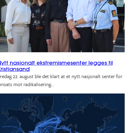
ytt nasjonalt ekstremismesenter legges til
ristiansand
redag 22. august ble det klart at et nytt nasjonalt senter for
nnsats mot radikalisering…