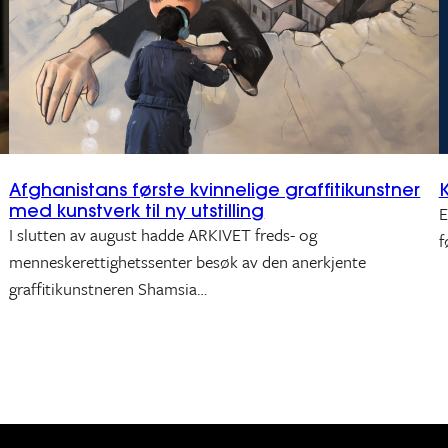
Afghanistans første kvinnelige graffitikunstner
K
med kunstverk til ny utstilling
E
I slutten av august hadde ARKIVET freds- og
f
menneskerettighetssenter besøk av den anerkjente
graffitikunstneren Shamsia…