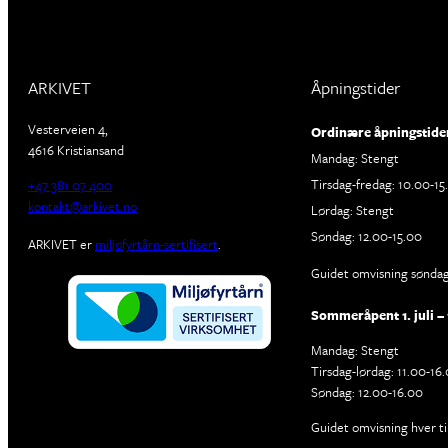
ARKIVET
Åpningstider
Vesterveien 4,
Ordinære åpningstide
4616 Kristiansand
Mandag: Stengt
Tirsdag-fredag: 10.00-15
+47 381 07 400
kontakt@arkivet.no
Lørdag: Stengt
Søndag: 12.00-15.00
ARKIVET er
miljøfyrtårn-sertifisert
.
Guidet omvisning søndage
Sommeråpent 1. juli – 
Mandag: Stengt
Tirsdag-lørdag: 11.00-16
Søndag: 12.00-16.00
Guidet omvisning hver ti