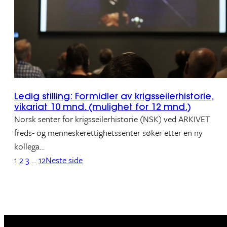
Ledig stilling: Formidler av krigsseilerhistorie,
vikariat 10 mnd. (mulighet for 12 mnd.)
Norsk senter for krigsseilerhistorie (NSK) ved ARKIVET
freds- og menneskerettighetssenter søker etter en ny
kollega…
1
2
3
…
12
Neste side