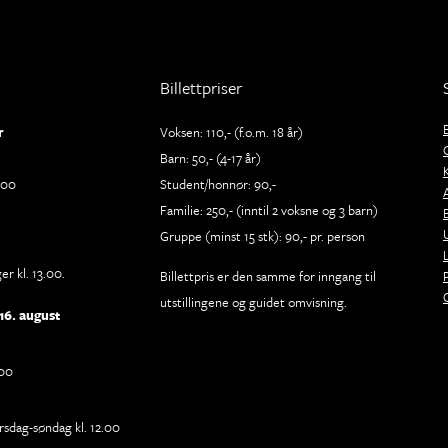
Billettpriser
r
Voksen: 110,- (f.o.m. 18 år)
Barn: 50,- (4-17 år)
.00
Student/honnør: 90,-
Familie: 250,- (inntil 2 voksne og 3 barn)
Gruppe (minst 15 stk): 90,- pr. person
r kl. 13.00.
Billettpris er den samme for inngang til
utstillingene og guidet omvisning.
16. august
.00
rsdag-søndag kl. 12.00