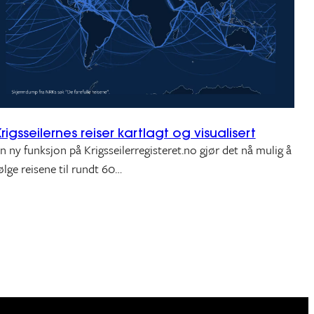
rigsseilernes reiser kartlagt og visualisert
n ny funksjon på Krigsseilerregisteret.no gjør det nå mulig å
ølge reisene til rundt 60…