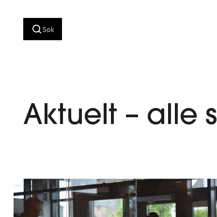
Hopp
til
Søk
innhold
Aktuelt – alle 