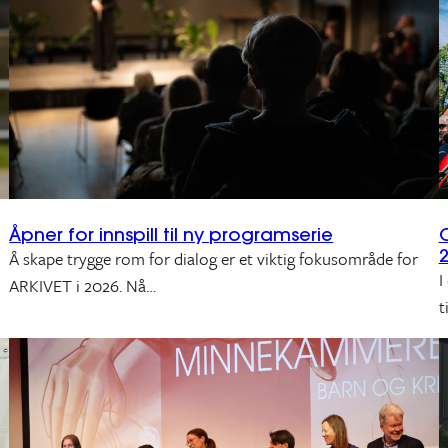
Åpner for innspill til ny programserie
Å skape trygge rom for dialog er et viktig fokusområde for
I
ARKIVET i 2026. Nå…
t