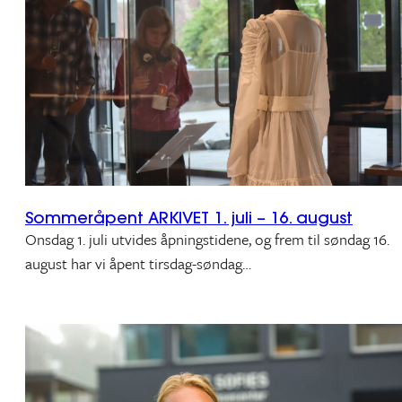
Sommeråpent ARKIVET 1. juli – 16. august
Onsdag 1. juli utvides åpningstidene, og frem til søndag 16.
august har vi åpent tirsdag-søndag…