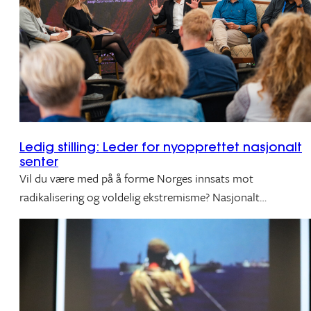
Ledig stilling: Leder for nyopprettet nasjonalt
senter
Vil du være med på å forme Norges innsats mot
radikalisering og voldelig ekstremisme? Nasjonalt…