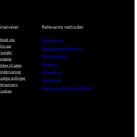
Snarveier
Relevante nettsider
Besøk oss
Plattform.no
Om oss
Krigsseilerregisteret.no
Kontakt
Minnehallen.no
Ansatte
Fanger.no
Bøker til salgs
Undervisning
Beheard.no
Ledige stillinger
Glimtvis.no
Personvern
Podcast: Fortid, nåtid, framtid
Cookies