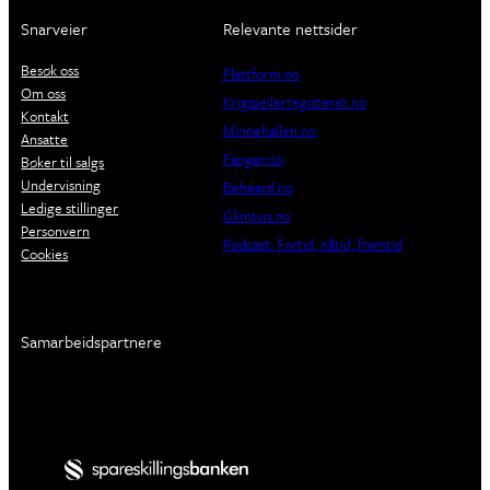
Snarveier
Relevante nettsider
Besøk oss
Plattform.no
Om oss
Krigsseilerregisteret.no
Kontakt
Minnehallen.no
Ansatte
Fanger.no
Bøker til salgs
Undervisning
Beheard.no
Ledige stillinger
Glimtvis.no
Personvern
Podcast: Fortid, nåtid, framtid
Cookies
Samarbeidspartnere