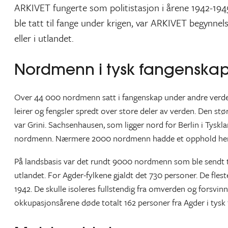
ARKIVET fungerte som politistasjon i årene 1942-19
ble tatt til fange under krigen, var ARKIVET begynne
eller i utlandet.
Nordmenn i tysk fangenskap
Over 44 000 nordmenn satt i fangenskap under andre verdenskr
leirer og fengsler spredt over store deler av verden. Den st
var Grini. Sachsenhausen, som ligger nord for Berlin i Tyskl
nordmenn. Nærmere 2000 nordmenn hadde et opphold her
På landsbasis var det rundt 9000 nordmenn som ble sendt til
utlandet. For Agder-fylkene gjaldt det 730 personer. De fle
1942. De skulle isoleres fullstendig fra omverden og forsvin
okkupasjonsårene døde totalt 162 personer fra Agder i tysk