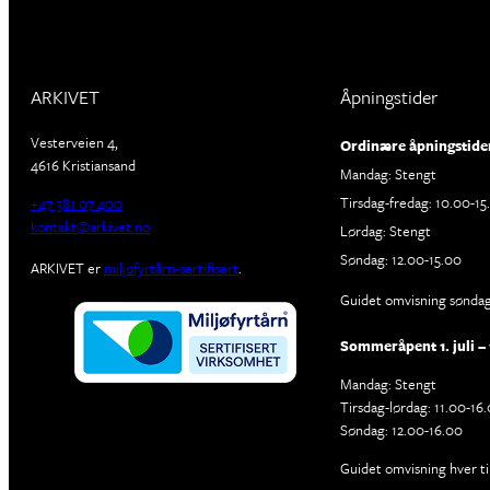
ARKIVET
Åpningstider
Vesterveien 4,
Ordinære åpningstide
4616 Kristiansand
Mandag: Stengt
Tirsdag-fredag: 10.00-15
+47 381 07 400
kontakt@arkivet.no
Lørdag: Stengt
Søndag: 12.00-15.00
ARKIVET er
miljøfyrtårn-sertifisert
.
Guidet omvisning søndage
Sommeråpent 1. juli – 
Mandag: Stengt
Tirsdag-lørdag: 11.00-16
Søndag: 12.00-16.00
Guidet omvisning hver ti