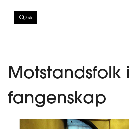
Hopp
til
Søk
innhold
Motstandsfolk 
fangenskap