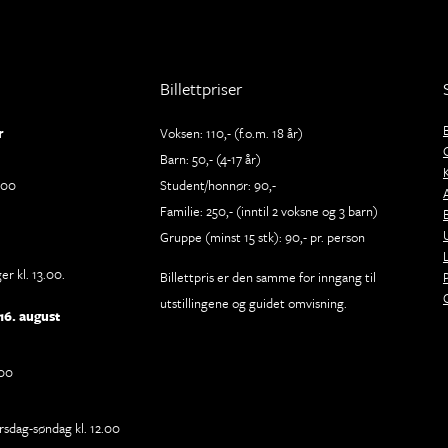
Billettpriser
r
Voksen: 110,- (f.o.m. 18 år)
Barn: 50,- (4-17 år)
.00
Student/honnør: 90,-
Familie: 250,- (inntil 2 voksne og 3 barn)
Gruppe (minst 15 stk): 90,- pr. person
r kl. 13.00.
Billettpris er den samme for inngang til
utstillingene og guidet omvisning.
16. august
.00
rsdag-søndag kl. 12.00