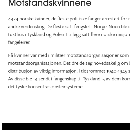
Motstandskvinnene
4424 norske kvinner, de fleste politiske fanger arrestert fo
andre verdenskrig. De fleste satt fengslet i Norge. Noen ble 
tukthus i Tyskland og Polen. I tillegg satt flere norske misjo
fangeleirer.
Få kvinner var med i militær motstandsorganisasjoner som Mil
motstandsorganisasjonen. Det dreide seg hovedsakelig om å h
distribusjon av viktig informasjon. I tidsrommet 1940-1945 sa
Av disse ble 14 sendt i fangenskap til Tyskland. 5 av dem kom
det tyske konsentrasjonsleirsystemet.