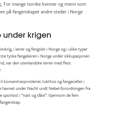
45. For mange norske kvinner og menn som
lsen på fangenskapet andre steder i Norge
 under krigen
ig, i leirer og fengsler i Norge og i ulike typer
ørste tyske fangeleiren i Norge under okkupasjonen
and, var den utenlandske leiren med flest
.
 konsentrasjonsleirer, tukthus og fangeceller i
ste havnet under Nacht undt Nebel-forordningen fra
ne sporløst i “natt og tåke”. Gjennom de fem
 fangenskap.