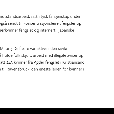
r motstandsarbeid, satt i tysk fangenskap under
også sendt til konsentrasjonsleirer, fengsler og
nærkvinner fengslet og internert i japanske
org. De fleste var aktive i den sivile
olde folk skjult, arbeid med illegale aviser og
tt 243 kvinner fra Agder fengslet i Kristiansand.
 til Ravensbrück, den eneste leiren for kvinner i