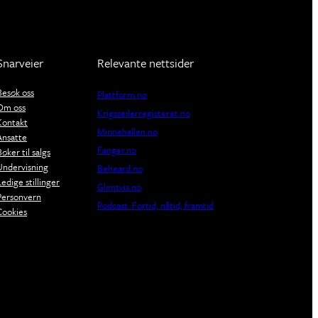
Snarveier
Relevante nettsider
Besøk oss
Plattform.no
Om oss
Krigsseilerregisteret.no
Kontakt
Minnehallen.no
Ansatte
Fanger.no
Bøker til salgs
Undervisning
Beheard.no
Ledige stillinger
Glimtvis.no
Personvern
Podcast: Fortid, nåtid, framtid
Cookies