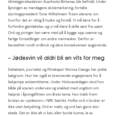
tilintetgjørelsesleiren Auschwitz-Birkenau ble befridd. Under
åpningen av mandagens skolemarkering, fortalte
stortingspresident Tone Wilhelmsen Trøen elevene om
hvorfor det er viktig å huske og forstå. Vi må lære for å
forhindre gjentakelse, og vi må klare å skille sant fra usant.
Ord og ytringer kan være med på å bygge opp usanne og
farlige forestillinger om andre mennesker. Derfor er
bevissthet rundt ordbruk og dens konsekvenser avgjørende.
– Jødesvin vil aldri bli en vits for meg
Debattant, journalist og filmskaper Monica Csango har jødisk
bakgrunn. Hun har også et brennende engasjement for å
bekjempe antisemittisme. Under Holocaustdagen stod hun
både på scenen underveis og snakket med ungdom om
hatprat i åpningsfilmen om årets tema. Hun trakk frem
bruken av «jødesvin» i NRK Satiriks. Hvilke ord vi bruker er
ikke uten betydning. Ord er makt, og ord kan gjøre stor
skade. Det er ikke alt vi kan, eller burde kunne, le av.