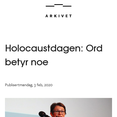
Hopp
til
innhold
Holocaustdagen: Ord
betyr noe
Publisert
mandag, 3 feb, 2020