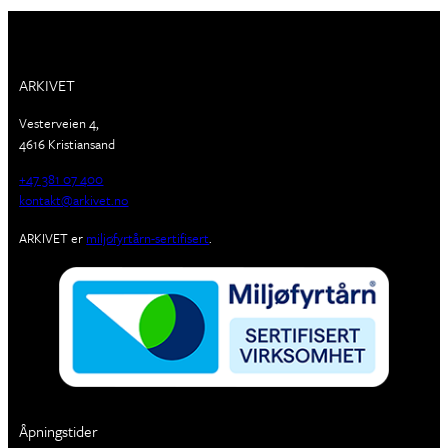
ARKIVET
Vesterveien 4,
4616 Kristiansand
+47 381 07 400
kontakt@arkivet.no
ARKIVET er
miljøfyrtårn-sertifisert
.
Åpningstider