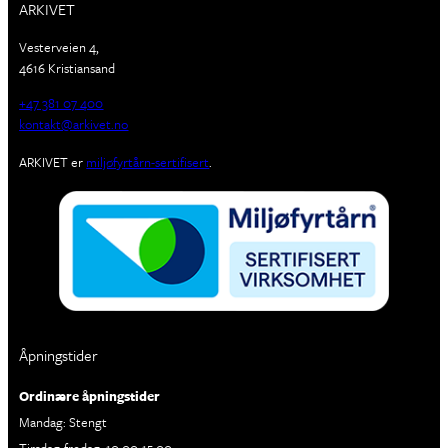
ARKIVET
Vesterveien 4,
4616 Kristiansand
+47 381 07 400
kontakt@arkivet.no
ARKIVET er
miljøfyrtårn-sertifisert
.
Åpningstider
Ordinære åpningstider
Mandag: Stengt