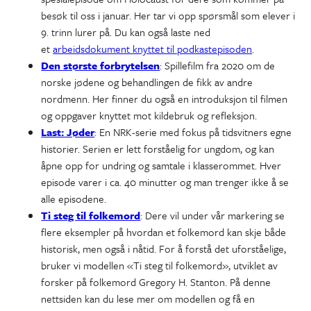
besøk til oss i januar. Her tar vi opp spørsmål som elever i
9. trinn lurer på. Du kan også laste ned
et
arbeidsdokument knyttet til podkastepisoden
.
Den største forbrytelsen
: Spillefilm fra 2020 om de
norske jødene og behandlingen de fikk av andre
nordmenn. Her finner du også en introduksjon til filmen
og oppgaver knyttet mot kildebruk og refleksjon.
Last: Jøder
: En NRK-serie med fokus på tidsvitners egne
historier. Serien er lett forståelig for ungdom, og kan
åpne opp for undring og samtale i klasserommet. Hver
episode varer i ca. 40 minutter og man trenger ikke å se
alle episodene.
Ti steg til folkemord
: Dere vil under vår markering se
flere eksempler på hvordan et folkemord kan skje både
historisk, men også i nåtid. For å forstå det uforståelige,
bruker vi modellen «Ti steg til folkemord», utviklet av
forsker på folkemord Gregory H. Stanton. På denne
nettsiden kan du lese mer om modellen og få en