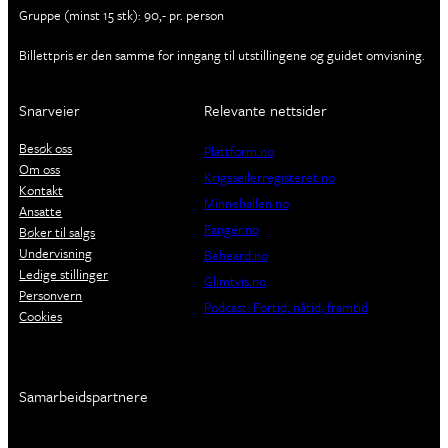
Gruppe (minst 15 stk): 90,- pr. person
Billettpris er den samme for inngang til utstillingene og guidet omvisning.
Snarveier
Relevante nettsider
Besøk oss
Plattform.no
Om oss
Krigsseilerregisteret.no
Kontakt
Minnehallen.no
Ansatte
Fanger.no
Bøker til salgs
Undervisning
Beheard.no
Ledige stillinger
Glimtvis.no
Personvern
Podcast: Fortid, nåtid, framtid
Cookies
Samarbeidspartnere