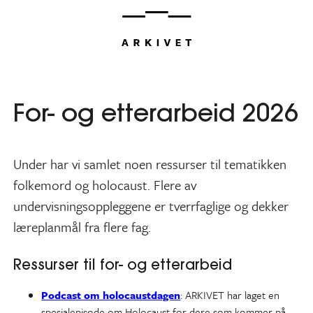
Hopp
til
innhold
For- og etterarbeid 2026
Under har vi samlet noen ressurser til tematikken
folkemord og holocaust. Flere av
undervisningsoppleggene er tverrfaglige og dekker
læreplanmål fra flere fag.
Ressurser til for- og etterarbeid
Podcast om holocaustdagen
: ARKIVET har laget en
spesialepisode om Holocaust for dere som kommer på