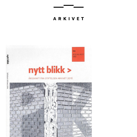
Hopp
til
innhold