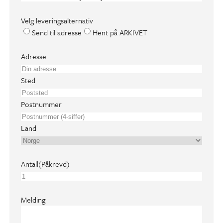
Velg leveringsalternativ
Send til adresse
Hent på ARKIVET
A
Adresse
d
r
Sted
e
s
Postnummer
s
e
Land
(
P
å
Antall
(Påkrevd)
k
r
e
Melding
v