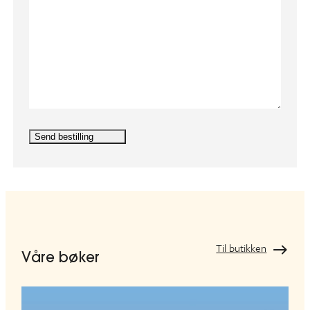
d
)
Til butikken
Våre bøker