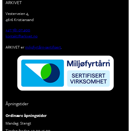
ARKIVET
Vesterveien 4,
4616 Kristiansand
+47 381 07 400
kontakt@arkivet.no
ARKIVET er
miljøfyrtårn-sertifisert
.
Åpningstider
Ordinære åpningstider
Mandag: Stengt
Tirsdag-fredag: 10.00-15.00