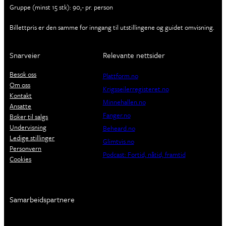
Gruppe (minst 15 stk): 90,- pr. person
Billettpris er den samme for inngang til utstillingene og guidet omvisning.
Snarveier
Relevante nettsider
Besøk oss
Plattform.no
Om oss
Krigsseilerregisteret.no
Kontakt
Minnehallen.no
Ansatte
Fanger.no
Bøker til salgs
Undervisning
Beheard.no
Ledige stillinger
Glimtvis.no
Personvern
Podcast: Fortid, nåtid, framtid
Cookies
Samarbeidspartnere