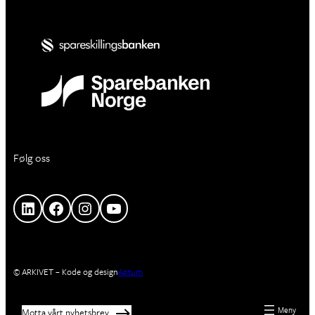
Følg oss
LinkedIn
Facebook
Instagram
YouTube
© ARKIVET – Kode og design
Aptum
Motta vårt nyhetsbrev