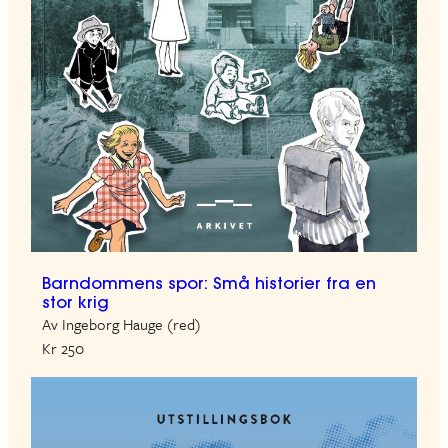
Barndommens spor: Små historier fra en
stor krig
Av Ingeborg Hauge (red)
Kr 250