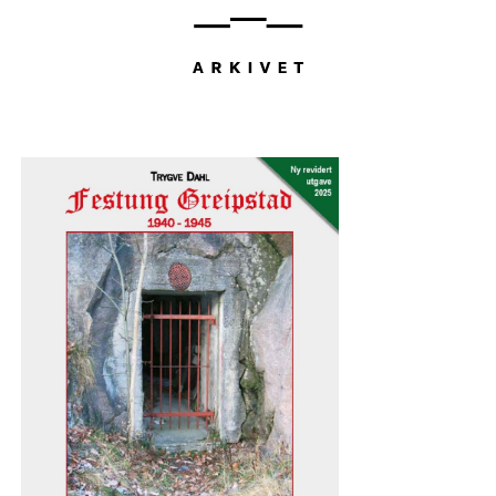
Hopp
til
innhold