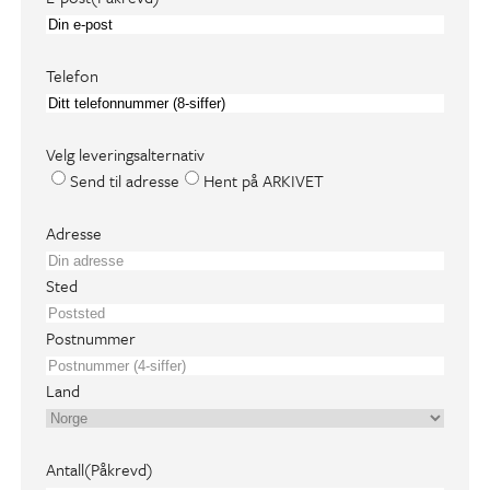
Telefon
Velg leveringsalternativ
Send til adresse
Hent på ARKIVET
A
Adresse
d
r
Sted
e
s
Postnummer
s
e
Land
(
P
å
Antall
(Påkrevd)