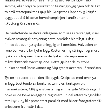
landforsvaret vest for byen. Kun kystfortet på Møvik fikk
samme, eller høyere prioritet da festningsbyggingen tok til. Fra
to små støttepunkter i 1941 ble Greipstad i løpet av 3 krigsår
bygget ut til å bli selve hovedkamplinjen i landfronten til
«Festung Kristiansand»
De omfattende militære anleggene som sees i terrenget, viser
hvilken strategisk betydning dette området ble tillagt. I dag
finnes det over 50 tyske anlegg igjen i området. Halvdelen er
rene bunkere eller fjellanlegg. Resten er mg-stillinger og andre
tyske installasjoner. Flere av de tyske installasjonene er
militærhistorisk svært sjeldne. Dette gjelder de to store
bunkerne ved Rossevannet og M19 granatkasteren i Brennåsen.
Tyskerne rustet opp i den lille bygda Greipstad med over 50
anlegg, bestående av bunkere, tunneler, tanksperrer,
flammekastere, M19 granatkaster og en mengde MG-stillinger. I
boka er de tyske anleggene registrert. En del etteretningsbilder
tatt i 1942-45 blir presentert parallelt med bilder fotografert slik
anleggene fremstår i dag.