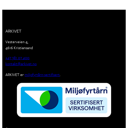
ARKIVET
Vesterveien 4,
4616 Kristiansand
+47 381 07 400
kontakt@arkivet.no
ARKIVET er
miljøfyrtårn-sertifisert
.