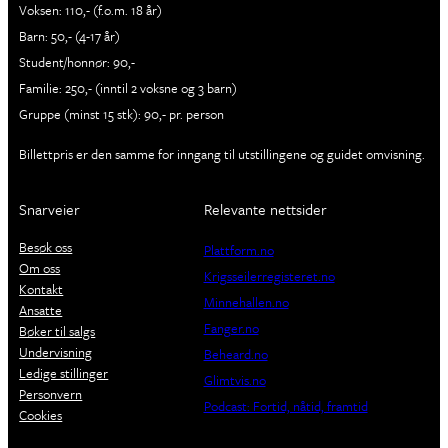
Voksen: 110,- (f.o.m. 18 år)
Barn: 50,- (4-17 år)
Student/honnør: 90,-
Familie: 250,- (inntil 2 voksne og 3 barn)
Gruppe (minst 15 stk): 90,- pr. person
Billettpris er den samme for inngang til utstillingene og guidet omvisning.
Snarveier
Relevante nettsider
Besøk oss
Plattform.no
Om oss
Krigsseilerregisteret.no
Kontakt
Minnehallen.no
Ansatte
Fanger.no
Bøker til salgs
Undervisning
Beheard.no
Ledige stillinger
Glimtvis.no
Personvern
Podcast: Fortid, nåtid, framtid
Cookies