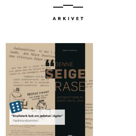
Hopp
til
innhold