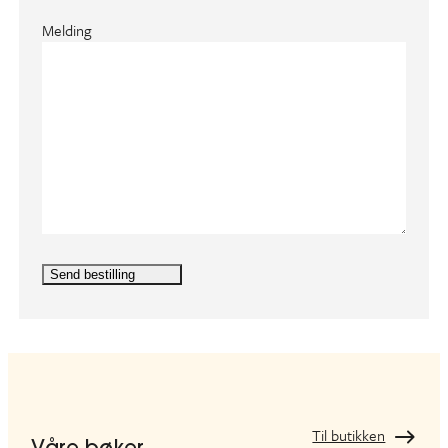
r
e
Melding
v
d
)
Til butikken
Våre bøker