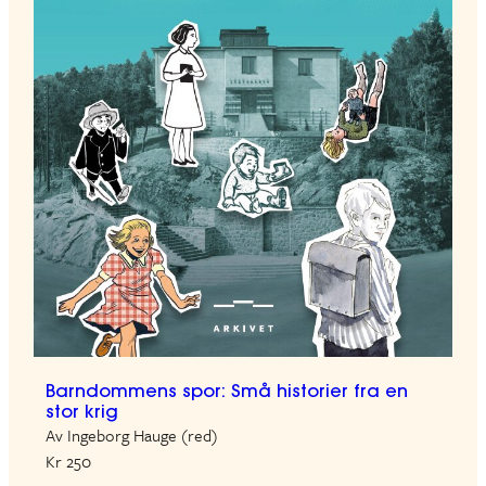
Barndommens spor: Små historier fra en
stor krig
Av Ingeborg Hauge (red)
Kr 250