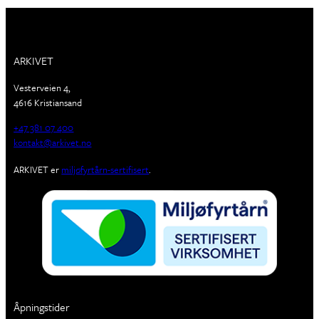
ARKIVET
Vesterveien 4,
4616 Kristiansand
+47 381 07 400
kontakt@arkivet.no
ARKIVET er
miljøfyrtårn-sertifisert
.
Åpningstider