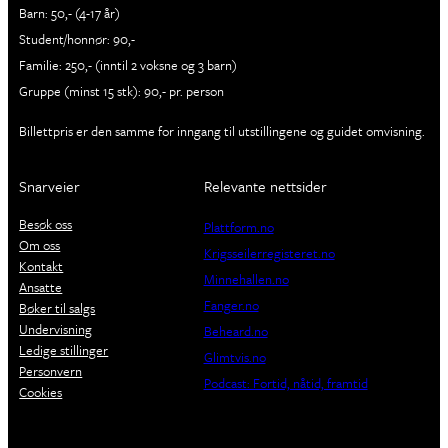
Barn: 50,- (4-17 år)
Student/honnør: 90,-
Familie: 250,- (inntil 2 voksne og 3 barn)
Gruppe (minst 15 stk): 90,- pr. person
Billettpris er den samme for inngang til utstillingene og guidet omvisning.
Snarveier
Relevante nettsider
Besøk oss
Plattform.no
Om oss
Krigsseilerregisteret.no
Kontakt
Minnehallen.no
Ansatte
Fanger.no
Bøker til salgs
Undervisning
Beheard.no
Ledige stillinger
Glimtvis.no
Personvern
Podcast: Fortid, nåtid, framtid
Cookies