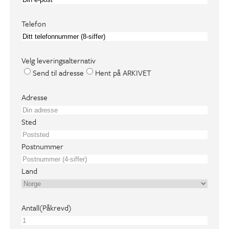
Telefon
Velg leveringsalternativ
Send til adresse
Hent på ARKIVET
A
Adresse
d
r
Sted
e
s
Postnummer
s
e
Land
(
P
å
Antall
(Påkrevd)
k