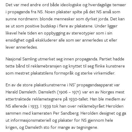
Det var med andre ord både ideologiske og hverdagslige temaer
i propaganda fra NS. Noen plakater spilte på det NS anså som
sunne nordmenn: blonde mennesker som dyrket jorda. Det kan
se ut som positive budskap i flere av plakatene. Under ligger
likevel hele tiden en oppbygging av stereotypier som i sin
ensidighet også ekskluderer alle som ser annerledes ut eller
lever annerledes.
Nasjonal Samling utmerket seg innen propaganda. Partiet hadde
tette bånd til reklamebransjen og knyttet til seg flinke kunstnere
som mestret plakatstilens formspråk og sterke virkemidler.
En av de store plakatkunstnerne i NS’ propagandaapparat var
Harald Damsleth. Damsleth (1906 – 1971) var en av Norges mest
ettertraktede reklametegnere på 1930-tallet. Han ble medlem av
NS allerede i 1933. I 1939 tok han over reklamebyrået Herolden
sammen med kameraten Per Sandberg. Herolden designet og ga
ut informasjonsmateriell og plakater for NS gjennom hele
krigen, og Damsleth sto for mange av tegningene.