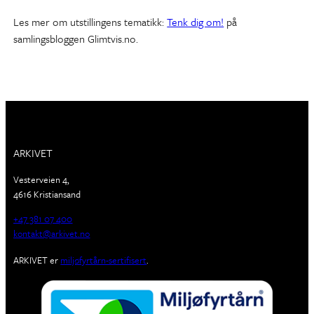
Les mer om utstillingens tematikk:
Tenk dig om!
på
samlingsbloggen Glimtvis.no.
ARKIVET
Vesterveien 4,
4616 Kristiansand
+47 381 07 400
kontakt@arkivet.no
ARKIVET er
miljøfyrtårn-sertifisert
.