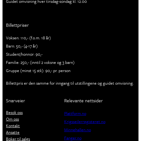
Guidet omvisning hver tirsdag-søndag kl. 12.00
Billettpriser
Voksen: 110,- (f.o.m. 18 år)
Barn: 50,- (4-17 år)
Student/honnør: 90,-
Familie: 250,- (inntil 2 voksne og 3 barn)
Gruppe (minst 15 stk): 90,- pr. person
Billettpris er den samme for inngang til utstillingene og guidet omvisning.
Snarveier
Relevante nettsider
Besøk oss
Plattform.no
Om oss
Krigsseilerregisteret.no
Kontakt
Minnehallen.no
Ansatte
Fanger.no
Bøker til salgs