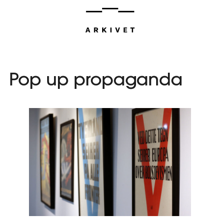
Hopp
til
innhold
Pop up propaganda