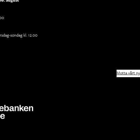
16. august
.00
rsdag-søndag kl. 12.00
Motta vårt n