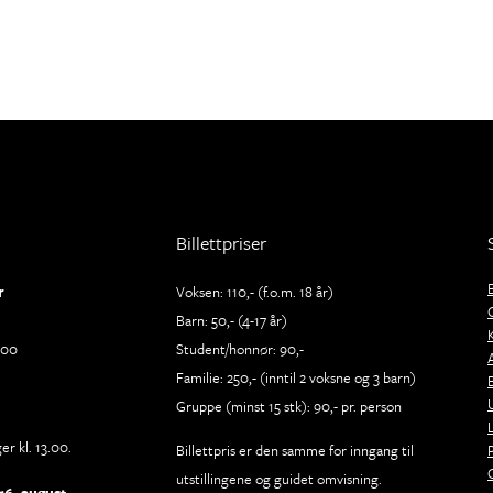
Billettpriser
r
Voksen: 110,- (f.o.m. 18 år)
Barn: 50,- (4-17 år)
.00
Student/honnør: 90,-
Familie: 250,- (inntil 2 voksne og 3 barn)
Gruppe (minst 15 stk): 90,- pr. person
r kl. 13.00.
Billettpris er den samme for inngang til
utstillingene og guidet omvisning.