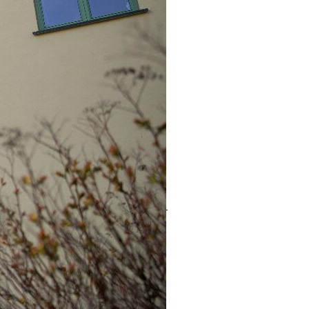
ds- og menneskerettighetssenter
er
g menneskerettigheter, Stribefeber