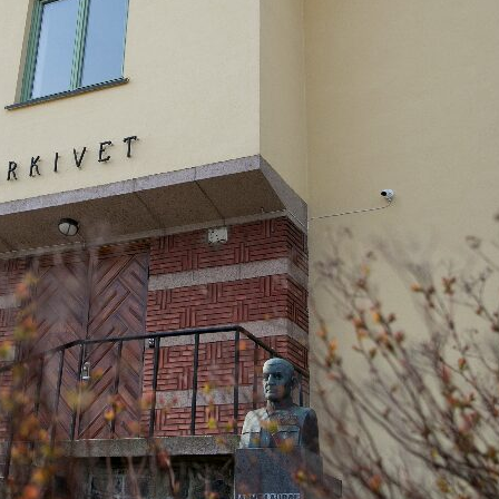
ARKIVET fre
Billettpris
Gratis inngang
Arrangør
ARKIVET freds- o