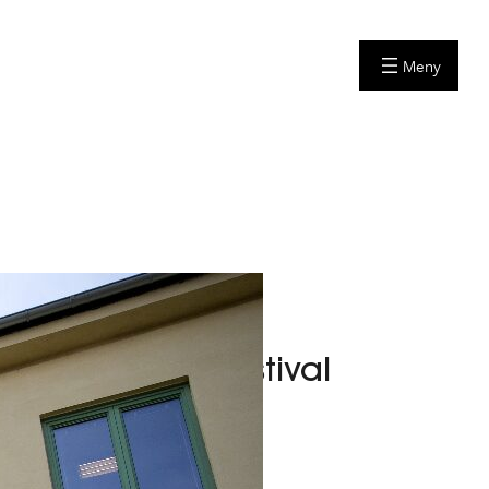
på tegneseriefestival
oktober – søndag 13. oktober