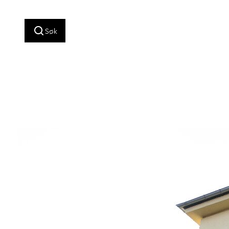
Hopp
til
Søk
innhold