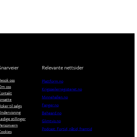
Snarveier
Relevante nettsider
Besøk oss
Plattform.no
Om oss
Krigsseilerregisteret.no
Kontakt
Minnehallen.no
Ansatte
Fanger.no
Bøker til salgs
Undervisning
Beheard.no
Ledige stillinger
Glimtvis.no
Personvern
Podcast: Fortid, nåtid, framtid
Cookies