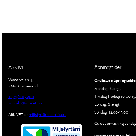
ARKIVET
Åpningstider
Vesterveien 4,
Ordinære åpningstide
4616 Kristiansand
Mandag: Stengt
Tirsdag-fredag: 10.00-15
+47 381 07 400
kontakt@arkivet.no
Lørdag: Stengt
Søndag: 12.00-15.00
ARKIVET er
miljøfyrtårn-sertifisert
.
Guidet omvisning søndage