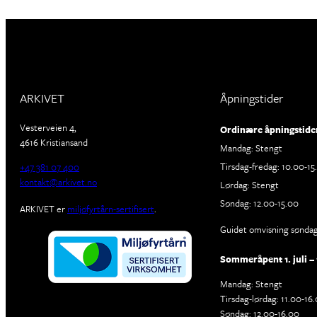
ARKIVET
Åpningstider
Vesterveien 4,
Ordinære åpningstide
4616 Kristiansand
Mandag: Stengt
Tirsdag-fredag: 10.00-15
+47 381 07 400
kontakt@arkivet.no
Lørdag: Stengt
Søndag: 12.00-15.00
ARKIVET er
miljøfyrtårn-sertifisert
.
Guidet omvisning søndage
Sommeråpent 1. juli – 
Mandag: Stengt
Tirsdag-lørdag: 11.00-16
Søndag: 12.00-16.00