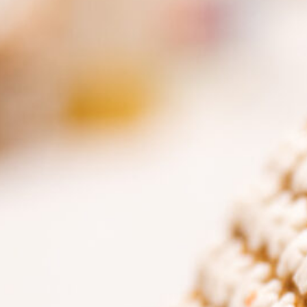
ARKIVET fre
Billettpris
Gratis inngang
Arrangør
ARKIVET freds- 