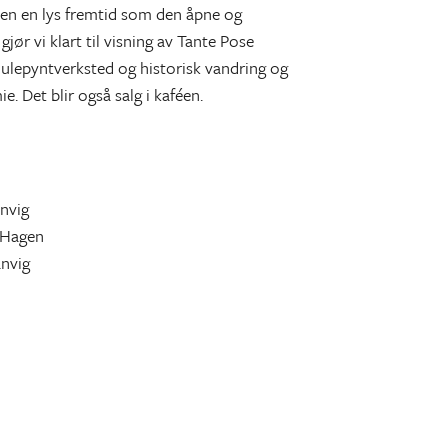
en en lys fremtid som den åpne og
ør vi klart til visning av Tante Pose
julepyntverksted og historisk vandring og
. Det blir også salg i kaféen.
anvig
. Hagen
anvig