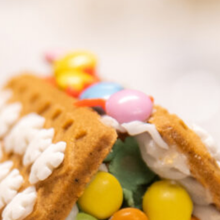
ds- og menneskerettighetssenter
er
og menneskerettighetssenter