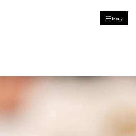
på førjulsdag
esember kl. 14.00