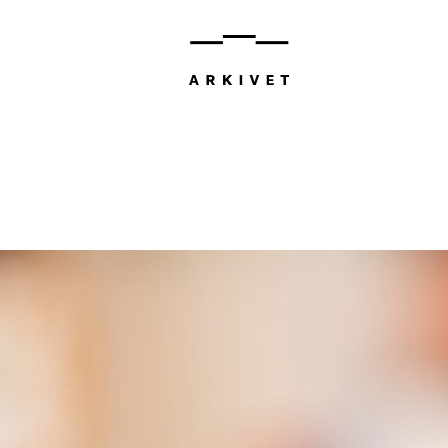
Bli med 
Søndag 8. d