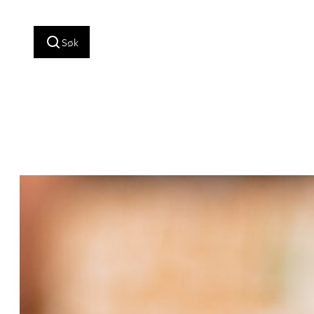
Hopp
til
Søk
innhold