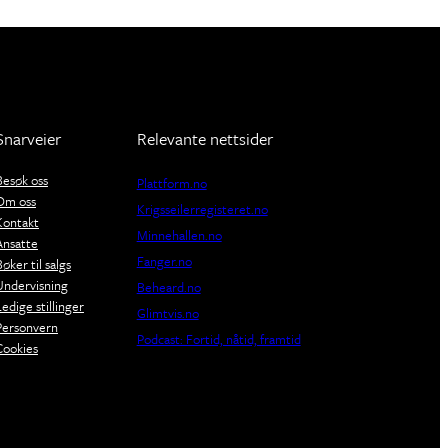
Snarveier
Relevante nettsider
Besøk oss
Plattform.no
Om oss
Krigsseilerregisteret.no
Kontakt
Minnehallen.no
Ansatte
Fanger.no
Bøker til salgs
Undervisning
Beheard.no
Ledige stillinger
Glimtvis.no
Personvern
Podcast: Fortid, nåtid, framtid
Cookies