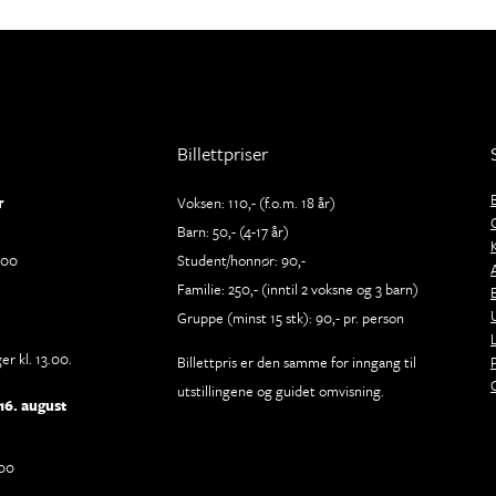
Billettpriser
r
Voksen: 110,- (f.o.m. 18 år)
Barn: 50,- (4-17 år)
.00
Student/honnør: 90,-
Familie: 250,- (inntil 2 voksne og 3 barn)
Gruppe (minst 15 stk): 90,- pr. person
r kl. 13.00.
Billettpris er den samme for inngang til
utstillingene og guidet omvisning.
16. august
.00