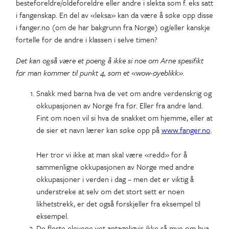
besteforeldre/oldeforeldre eller andre i slekta som f. eks satt
i fangenskap. En del av «leksa» kan da være å søke opp disse
i fanger.no (om de har bakgrunn fra Norge) og/eller kanskje
fortelle for de andre i klassen i selve timen?
Det kan også være et poeng å ikke si noe om Arne spesifikt
før man kommer til punkt 4, som et «wow-øyeblikk».
Snakk med barna hva de vet om andre verdenskrig og
okkupasjonen av Norge fra før. Eller fra andre land.
Fint om noen vil si hva de snakket om hjemme, eller at
de sier et navn lærer kan søke opp på
www.fanger.no
.
Her tror vi ikke at man skal være «redd» for å
sammenligne okkupasjonen av Norge med andre
okkupasjoner i verden i dag – men det er viktig å
understreke at selv om det stort sett er noen
likhetstrekk, er det også forskjeller fra eksempel til
eksempel.
De fleste elevene vet antageligvis ikke så mye om hva