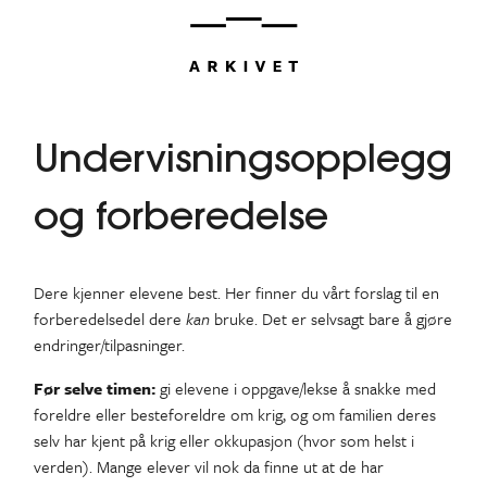
Hopp
til
innhold
Undervisningsopplegg
og forberedelse
Dere kjenner elevene best. Her finner du vårt forslag til en
forberedelsedel dere
kan
bruke. Det er selvsagt bare å gjøre
endringer/tilpasninger.
Før selve timen:
gi elevene i oppgave/lekse å snakke med
foreldre eller besteforeldre om krig, og om familien deres
selv har kjent på krig eller okkupasjon (hvor som helst i
verden). Mange elever vil nok da finne ut at de har