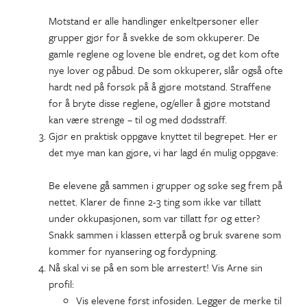
Motstand er alle handlinger enkeltpersoner eller
grupper gjør for å svekke de som okkuperer. De
gamle reglene og lovene ble endret, og det kom ofte
nye lover og påbud. De som okkuperer, slår også ofte
hardt ned på forsøk på å gjøre motstand. Straffene
for å bryte disse reglene, og/eller å gjøre motstand
kan være strenge – til og med dødsstraff.
Gjør en praktisk oppgave knyttet til begrepet. Her er
det mye man kan gjøre, vi har lagd én mulig oppgave:
Be elevene gå sammen i grupper og søke seg frem på
nettet. Klarer de finne 2-3 ting som ikke var tillatt
under okkupasjonen, som var tillatt før og etter?
Snakk sammen i klassen etterpå og bruk svarene som
kommer for nyansering og fordypning.
Nå skal vi se på en som ble arrestert! Vis Arne sin
profil:
Vis elevene først infosiden. Legger de merke til