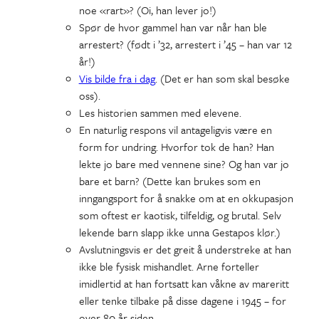
noe «rart»? (Oi, han lever jo!)
Spør de hvor gammel han var når han ble
arrestert? (født i ’32, arrestert i ’45 – han var 12
år!)
Vis bilde fra i dag
. (Det er han som skal besøke
oss).
Les historien sammen med elevene.
En naturlig respons vil antageligvis være en
form for undring. Hvorfor tok de han? Han
lekte jo bare med vennene sine? Og han var jo
bare et barn? (Dette kan brukes som en
inngangsport for å snakke om at en okkupasjon
som oftest er kaotisk, tilfeldig, og brutal. Selv
lekende barn slapp ikke unna Gestapos klør.)
Avslutningsvis er det greit å understreke at han
ikke ble fysisk mishandlet. Arne forteller
imidlertid at han fortsatt kan våkne av mareritt
eller tenke tilbake på disse dagene i 1945 – for
over 80 år siden.