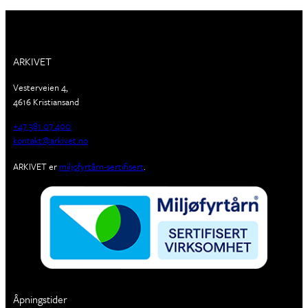
ARKIVET
Vesterveien 4,
4616 Kristiansand
+47 381 07 400
kontakt@arkivet.no
ARKIVET er
miljøfyrtårn-sertifisert
.
Åpningstider