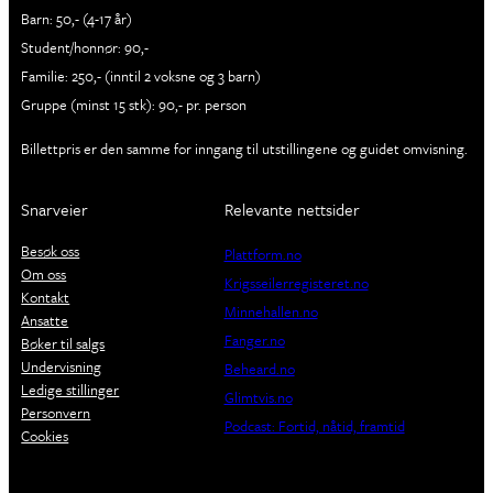
Barn: 50,- (4-17 år)
Student/honnør: 90,-
Familie: 250,- (inntil 2 voksne og 3 barn)
Gruppe (minst 15 stk): 90,- pr. person
Billettpris er den samme for inngang til utstillingene og guidet omvisning.
Snarveier
Relevante nettsider
Besøk oss
Plattform.no
Om oss
Krigsseilerregisteret.no
Kontakt
Minnehallen.no
Ansatte
Fanger.no
Bøker til salgs
Undervisning
Beheard.no
Ledige stillinger
Glimtvis.no
Personvern
Podcast: Fortid, nåtid, framtid
Cookies