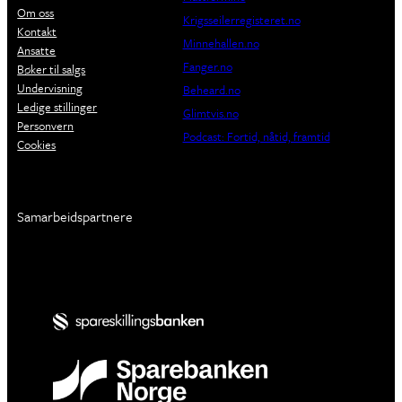
Om oss
Krigsseilerregisteret.no
Kontakt
Minnehallen.no
Ansatte
Fanger.no
Bøker til salgs
Undervisning
Beheard.no
Ledige stillinger
Glimtvis.no
Personvern
Podcast: Fortid, nåtid, framtid
Cookies
Samarbeidspartnere