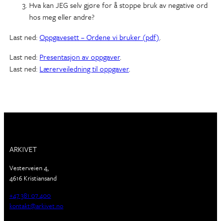
Hva kan JEG selv gjøre for å stoppe bruk av negative ord
hos meg eller andre?
Last ned:
Oppgavesett – Ordene vi bruker (pdf)
.
Last ned:
Presentasjon av oppgaver
.
Last ned:
Lærerveiledning til oppgaver
.
ARKIVET
Vesterveien 4,
4616 Kristiansand
+47 381 07 400
kontakt@arkivet.no