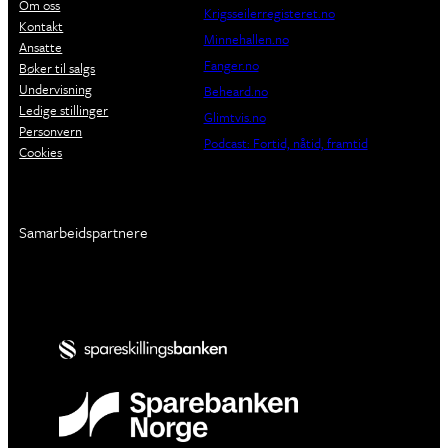
Om oss
Krigsseilerregisteret.no
Kontakt
Minnehallen.no
Ansatte
Fanger.no
Bøker til salgs
Undervisning
Beheard.no
Ledige stillinger
Glimtvis.no
Personvern
Podcast: Fortid, nåtid, framtid
Cookies
Samarbeidspartnere