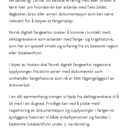
verdenskrig? Da har du kanskje erfaring med eller ønsker å
lære mer om hvordan en kan arbeide med f.eks bilder,
dagbøker, brev eller annen dokumentasjon som kan være
relevant for å belyse et fangenskap.
Norsk digitalt fangearkiv ønsker å komme i kontakt med
slektsgranskere som arbeider med fange- og krigshistorie,
som har en spesiell innsikt og erfaring fra en bestemt region
eller lokalsamfunn.
I løpet av høsten skal Norsk digitalt fangearkiv registrere
opplysninger fra store serier med dokumenter som
omhandler fangehistorie som nå er blitt tilgjengeliggjort av
Arkivverket.
I en slik sammenheng trenger vi hjelp fra slektsgranskere til å
bli med i en dugnad. Frivillige kan ved å jobbe med
registrering av dokumentasjon og opplysninger i fanger.no
synliggjøre historier til både enkeltpersoner og familier i
bestemte lokalsamfunn under 2. verdenskrig.