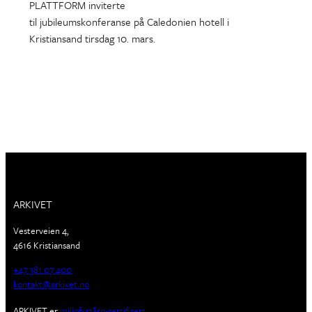
PLATTFORM inviterte
til jubileumskonferanse på Caledonien hotell i
Kristiansand tirsdag 10. mars.
ARKIVET
Vesterveien 4,
4616 Kristiansand
+47 381 07 400
kontakt@arkivet.no
ARKIVET er
miljøfyrtårn-sertifisert
.