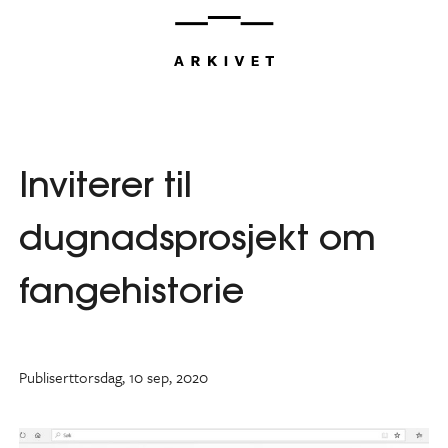
Hopp
til
innhold
Inviterer til
dugnadsprosjekt om
fangehistorie
Publisert
torsdag, 10 sep, 2020