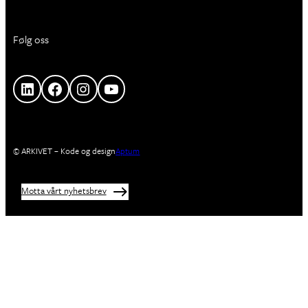
Følg oss
LinkedIn
Facebook
Instagram
YouTube
© ARKIVET – Kode og design
Aptum
Motta vårt nyhetsbrev