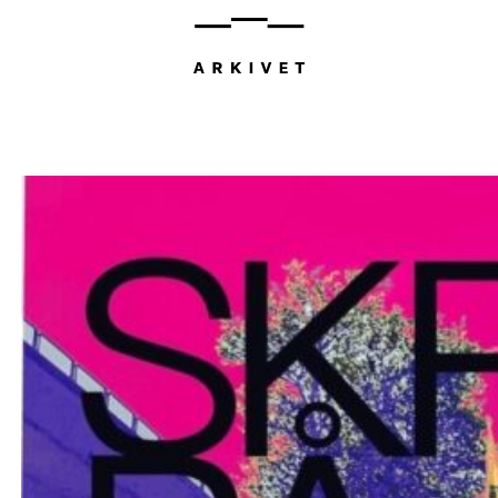
Hopp
til
innhold