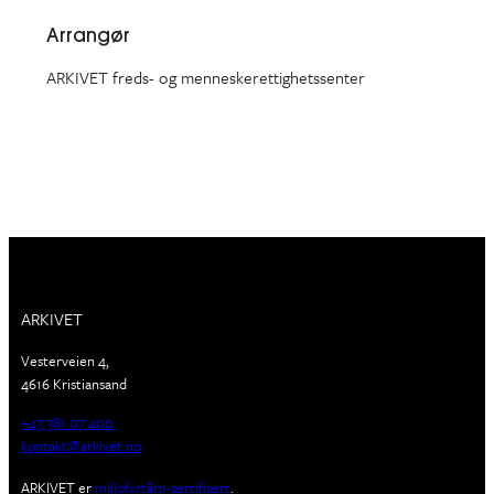
Arrangør
ARKIVET freds- og menneskerettighetssenter
ARKIVET
Vesterveien 4,
4616 Kristiansand
+47 381 07 400
kontakt@arkivet.no
ARKIVET er
miljøfyrtårn-sertifisert
.