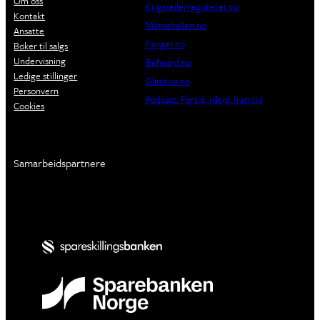
Om oss
Krigsseilerregisteret.no
Kontakt
Minnehallen.no
Ansatte
Fanger.no
Bøker til salgs
Undervisning
Beheard.no
Ledige stillinger
Glimtvis.no
Personvern
Podcast: Fortid, nåtid, framtid
Cookies
Samarbeidspartnere