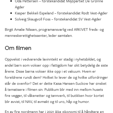
Oda Pettersen – førstekandidat Miljøpartiet De Grønne
Agder
Kasper Bekkeli Espeland – førstekandidat Rødt Vest-Agder
Solveig Skaugvoll Foss – førstekandidat SV Vest-Agder
Birgit Amalie Nilssen, programansvarlig ved ARKIVET freds- og
menneskerettighetssenter, leder samtalen.
Om filmen
Oppvekst i vedvarende lavinntekt er stadig i nyhetsbildet, og
andel barn som vokser opp i fattigdom har økt betydelig de siste
årene. Disse barna vokser ikke opp i et vakuum. Hvem er
foreldrene rundt dem? Hvilket liv lever de og hvilke utfordringer
står de ovenfor? Det er dette Kaisa Hansen-Suckow har ønsket
å tematisere i filmen sin. Publikum blir med inn mellom husets
fire vegger, til våkenetter og tannverk, til butikken hvor kortet
blir avvist, til NAV, til avmakt og til uro, håp og humor.
En av fire nordmenn har i 2021 ikke økonomi til å håndtere en