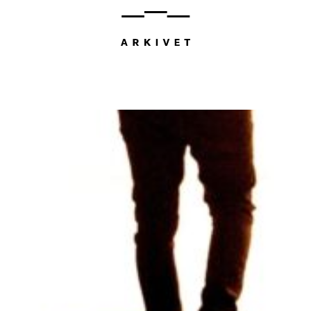
Hopp
til
innhold