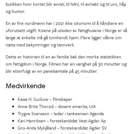
butikken hvor kortet blir avvist, til NAV, til avmakt og til uro, håp
og humor.
En av fire nordmenn har i 2021 ikke økonomi til å håndtere en
uforutsett utgift. Køene på utsiden av fattighusene i Norge er så
lange at enkelte må gå tomhendt hjem. Flere ligger våkne om
natta med bekymringer og tannverk.
Dette er historien til en av familie bak den mørke statistikken
om fattigdom i Norge. Filmen har en varighet på 30 minutter og
blir etterfulgt av en panelsamtale på 45 minutter.
Medvirkende
Kaisa H. Suckow – filmskaper
Anne Brita Thorød – dosent emerita, UiA
Trygve Svensson – leder i tankesmien Agenda
Kari Henriksen – førstekandidat Vest-Agder Ap
Gro-Anita Mykjåland – førstekandidat Agder SV