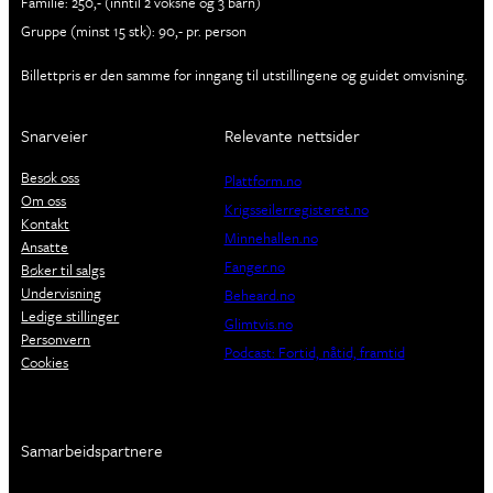
Familie: 250,- (inntil 2 voksne og 3 barn)
Gruppe (minst 15 stk): 90,- pr. person
Billettpris er den samme for inngang til utstillingene og guidet omvisning.
Snarveier
Relevante nettsider
Besøk oss
Plattform.no
Om oss
Krigsseilerregisteret.no
Kontakt
Minnehallen.no
Ansatte
Fanger.no
Bøker til salgs
Undervisning
Beheard.no
Ledige stillinger
Glimtvis.no
Personvern
Podcast: Fortid, nåtid, framtid
Cookies
Samarbeidspartnere