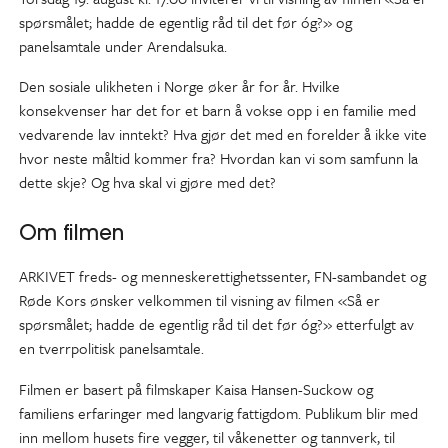
spørsmålet; hadde de egentlig råd til det før óg?» og
panelsamtale under Arendalsuka.
Den sosiale ulikheten i Norge øker år for år. Hvilke
konsekvenser har det for et barn å vokse opp i en familie med
vedvarende lav inntekt? Hva gjør det med en forelder å ikke vite
hvor neste måltid kommer fra? Hvordan kan vi som samfunn la
dette skje? Og hva skal vi gjøre med det?
Om filmen
ARKIVET freds- og menneskerettighetssenter, FN-sambandet og
Røde Kors ønsker velkommen til visning av filmen «Så er
spørsmålet; hadde de egentlig råd til det før óg?» etterfulgt av
en tverrpolitisk panelsamtale.
Filmen er basert på filmskaper Kaisa Hansen-Suckow og
familiens erfaringer med langvarig fattigdom. Publikum blir med
inn mellom husets fire vegger, til våkenetter og tannverk, til