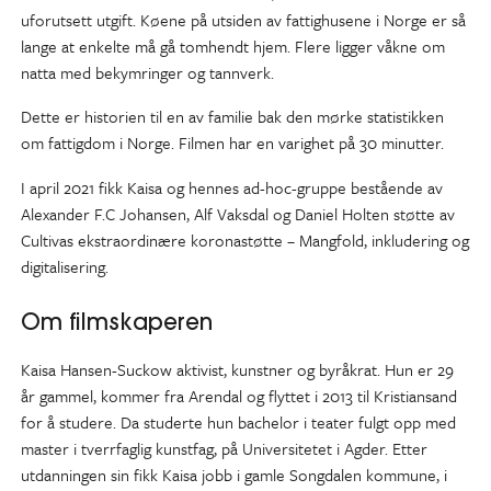
uforutsett utgift. Køene på utsiden av fattighusene i Norge er så
lange at enkelte må gå tomhendt hjem. Flere ligger våkne om
natta med bekymringer og tannverk.
Dette er historien til en av familie bak den mørke statistikken
om fattigdom i Norge. Filmen har en varighet på 30 minutter.
I april 2021 fikk Kaisa og hennes ad-hoc-gruppe bestående av
Alexander F.C Johansen, Alf Vaksdal og Daniel Holten støtte av
Cultivas ekstraordinære koronastøtte – Mangfold, inkludering og
digitalisering.
Om filmskaperen
Kaisa Hansen-Suckow aktivist, kunstner og byråkrat. Hun er 29
år gammel, kommer fra Arendal og flyttet i 2013 til Kristiansand
for å studere. Da studerte hun bachelor i teater fulgt opp med
master i tverrfaglig kunstfag, på Universitetet i Agder. Etter
utdanningen sin fikk Kaisa jobb i gamle Songdalen kommune, i