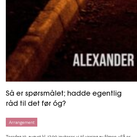
Så er spørsmålet; hadde egentlig
råd til det før óg?
Arrangement
Torsdag 19. august kl. 17.00 inviterer vi til visning av filmen «Så er