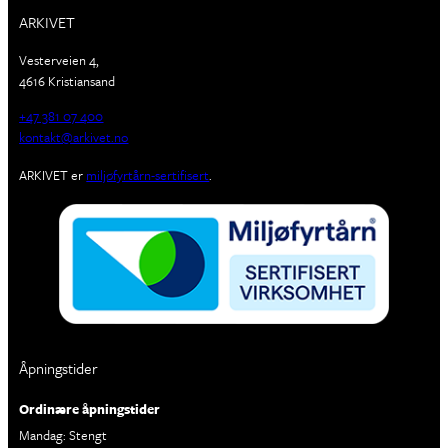
ARKIVET
Vesterveien 4,
4616 Kristiansand
+47 381 07 400
kontakt@arkivet.no
ARKIVET er
miljøfyrtårn-sertifisert
.
Åpningstider
Ordinære åpningstider
Mandag: Stengt