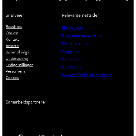
Snarveier
Relevante nettsider
Besøk oss
Plattform.no
Om oss
Krigsseilerregisteret.no
Kontakt
Minnehallen.no
Ansatte
Fanger.no
Bøker til salgs
Undervisning
Beheard.no
Ledige stillinger
Glimtvis.no
Personvern
Podcast: Fortid, nåtid, framtid
Cookies
Samarbeidspartnere