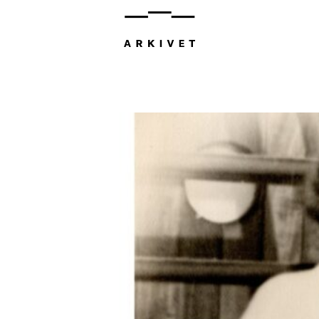
Hopp
til
innhold