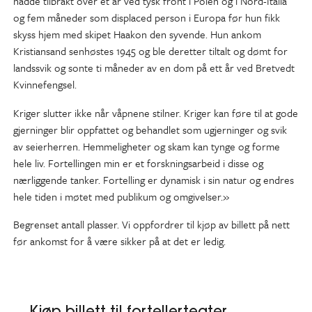
hadde tilbrakt over et år ved tysk front i Polen og i Nord-Italia
og fem måneder som displaced person i Europa før hun fikk
skyss hjem med skipet Haakon den syvende. Hun ankom
Kristiansand senhøstes 1945 og ble deretter tiltalt og dømt for
landssvik og sonte ti måneder av en dom på ett år ved Bretvedt
Kvinnefengsel.
Kriger slutter ikke når våpnene stilner. Kriger kan føre til at gode
gjerninger blir oppfattet og behandlet som ugjerninger og svik
av seierherren. Hemmeligheter og skam kan tynge og forme
hele liv. Fortellingen min er et forskningsarbeid i disse og
nærliggende tanker. Fortelling er dynamisk i sin natur og endres
hele tiden i møtet med publikum og omgivelser.»
Begrenset antall plasser. Vi oppfordrer til kjøp av billett på nett
før ankomst for å være sikker på at det er ledig.
Kjøp billett til fortellerteater