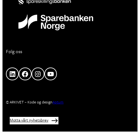
Følg oss
LinkedIn
Facebook
Instagram
YouTube
© ARKIVET – Kode og design
Aptum
Motta vårt nyhetsbrev