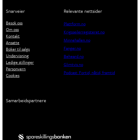
Snarveier
Relevante nettsider
Besøk oss
Plattform.no
Om oss
Krigsseilerregisteret.no
Kontakt
Minnehallen.no
Ansatte
Fanger.no
Bøker til salgs
Undervisning
Beheard.no
Ledige stillinger
Glimtvis.no
Personvern
Podcast: Fortid, nåtid, framtid
Cookies
Samarbeidspartnere