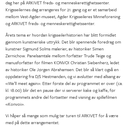
dag her på ARKIVET freds- og menneskerettighetssenter.
Krigsseilernes dag arrangeres for 21. gang og er et samarbeid
mellom Vest-Agder-museet, Agder Krigsseileres Minneforening
og ARKIVET freds- og menneskerettighetssenter.
Årets tema er hvordan krigsseilerhistorien har blitt formidlet
gjennom kunstneriske uttrykk. Det blir spennende foredrag om
kunstner Sigmund Solms malerier, av historiker Simen
Zernichow. Panelsamtale mellom forfatter Trude Teige og
manusforfatter for filmen KONVOI Christian Siebenherz, ledet
av historiker Ole Jørgen Abrahamsen. Det blir så klart også en
oppdatering fra D/S Hestmanden, og vi avslutter med allsang av
«We’ll meet again». Etter første del av programmet er over (ca.
kl. 18.00) blir det en pause der vi serverer kake og kaffe, før
programmets andre del fortsetter med visning av spillefilmen
«Konvoi».
Vi håper så mange som mulig tar turen til ARKIVET for å være
med på dette arrangementet.