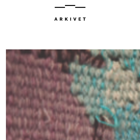
Hopp
til
innhold