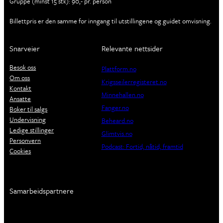
Gruppe (minst 15 stk): 90,- pr. person
Billettpris er den samme for inngang til utstillingene og guidet omvisning.
Snarveier
Relevante nettsider
Besøk oss
Plattform.no
Om oss
Krigsseilerregisteret.no
Kontakt
Minnehallen.no
Ansatte
Fanger.no
Bøker til salgs
Undervisning
Beheard.no
Ledige stillinger
Glimtvis.no
Personvern
Podcast: Fortid, nåtid, framtid
Cookies
Samarbeidspartnere