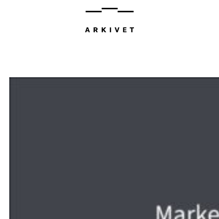
Hopp
til
innhold