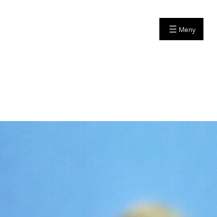
 på arrangementet
ebruar kl. 18.00