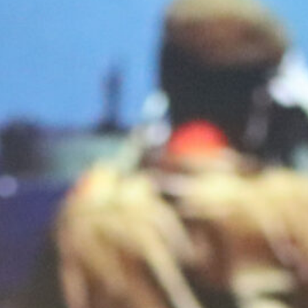
ds- og menneskerettighetssenter
krigsseilerhistorie v/ ARKIVET freds- og
etssenter