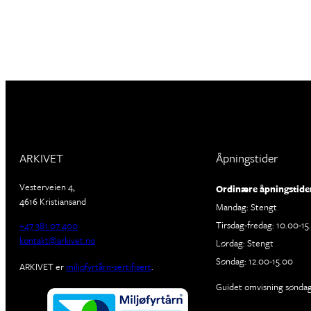
ARKIVET
Åpningstider
Vesterveien 4,
Ordinære åpningstide
4616 Kristiansand
Mandag: Stengt
Tirsdag-fredag: 10.00-15
+47 381 07 400
kontakt@arkivet.no
Lørdag: Stengt
Søndag: 12.00-15.00
ARKIVET er
miljøfyrtårn-sertifisert
.
Guidet omvisning søndage