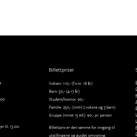
Billettpriser
r
Voksen: 110,- (f.o.m. 18 år)
Barn: 50,- (4-17 år)
.00
Student/honnør: 90,-
Familie: 250,- (inntil 2 voksne og 3 barn)
Gruppe (minst 15 stk): 90,- pr. person
r kl. 13.00.
Billettpris er den samme for inngang til
utstillingene og guidet omvisning.