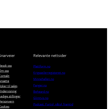
Snarveier
Relevante nettsider
Besøk oss
Plattform.no
Om oss
Krigsseilerregisteret.no
Kontakt
Minnehallen.no
Ansatte
Fanger.no
Bøker til salgs
Undervisning
Beheard.no
Ledige stillinger
Glimtvis.no
Personvern
Podcast: Fortid, nåtid, framtid
Cookies