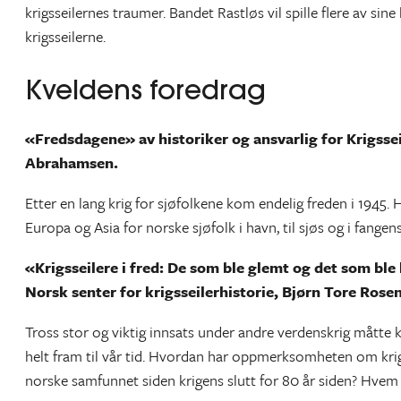
krigsseilernes traumer. Bandet Rastløs vil spille flere av sine
krigsseilerne.
Kveldens foredrag
«Fredsdagene» av historiker og ansvarlig for Krigsse
Abrahamsen.
Etter en lang krig for sjøfolkene kom endelig freden i 1945
Europa og Asia for norske sjøfolk i havn, til sjøs og i fangen
«Krigsseilere i fred: De som ble glemt og det som ble 
Norsk senter for krigsseilerhistorie, Bjørn Tore Rose
Tross stor og viktig innsats under andre verdenskrig måtte 
helt fram til vår tid. Hvordan har oppmerksomheten om krigss
norske samfunnet siden krigens slutt for 80 år siden? Hvem h