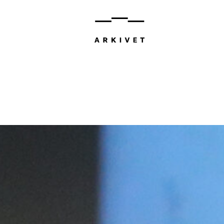
Bli med
Onsdag 12. f