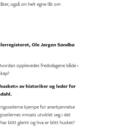
 låter, også sin helt egne låt om
ilerregisteret, Ole Jørgen Søndbø
. Hvordan opplevedes fredsdagene både i
skap?
husket» av historiker og leder for
ndahl.
krigsseilerne kjempe for anerkjennelse
eilernes innsats utviklet seg i det
ar blitt glemt og hva er blitt husket?