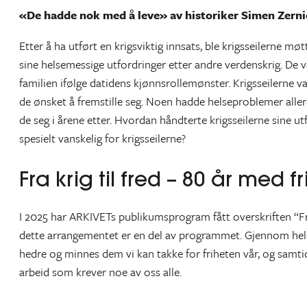
«De hadde nok med å leve» av historiker Simen Zern
Etter å ha utført en krigsviktig innsats, ble krigsseilerne mø
sine helsemessige utfordringer etter andre verdenskrig. De v
familien ifølge datidens kjønnsrollemønster. Krigsseilerne 
de ønsket å fremstille seg. Noen hadde helseproblemer alle
de seg i årene etter. Hvordan håndterte krigsseilerne sine u
spesielt vanskelig for krigsseilerne?
Fra krig til fred – 80 år med f
I 2025 har ARKIVETs publikumsprogram fått overskriften “Fra 
dette arrangementet er en del av programmet. Gjennom hele år
hedre og minnes dem vi kan takke for friheten vår, og samtid
arbeid som krever noe av oss alle.