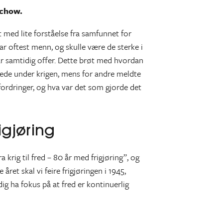
ichow.
tt med lite forståelse fra samfunnet for
ar oftest menn, og skulle være de sterke i
var samtidig offer. Dette brøt med hvordan
rede under krigen, mens for andre meldte
tfordringer, og hva var det som gjorde det
rigjøring
krig til fred – 80 år med frigjøring”, og
et skal vi feire frigjøringen i 1945,
ig ha fokus på at fred er kontinuerlig