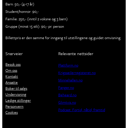
Barn: 50,- (4-17 år)
Student/honnør: 90,-
Familie: 250,- (inntil 2 voksne og 3 barn)
Gruppe (minst 15 stk): 90,- pr. person
Billettpris er den samme for inngang til utstillingene og guidet omvisning.
Snarveier
Relevante nettsider
Besøk oss
Plattform.no
Om oss
Krigsseilerregisteret.no
Kontakt
Minnehallen.no
Ansatte
Fanger.no
Bøker til salgs
Undervisning
Beheard.no
Ledige stillinger
Glimtvis.no
Personvern
Podcast: Fortid, nåtid, framtid
Cookies