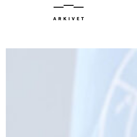
Hopp
til
innhold