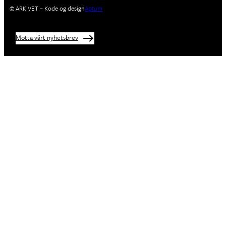
© ARKIVET – Kode og design
Aptum
Motta vårt nyhetsbrev