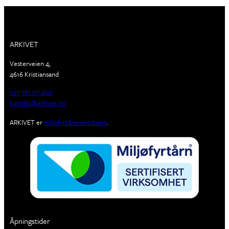
ARKIVET
Vesterveien 4,
4616 Kristiansand
+47 381 07 400
kontakt@arkivet.no
ARKIVET er
miljøfyrtårn-sertifisert
.
Åpningstider