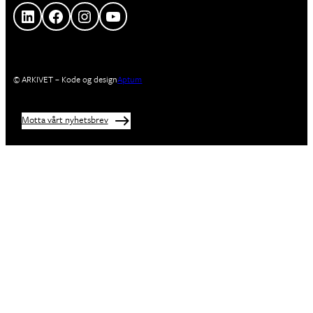
LinkedIn
Facebook
Instagram
YouTube
© ARKIVET – Kode og design
Aptum
Motta vårt nyhetsbrev