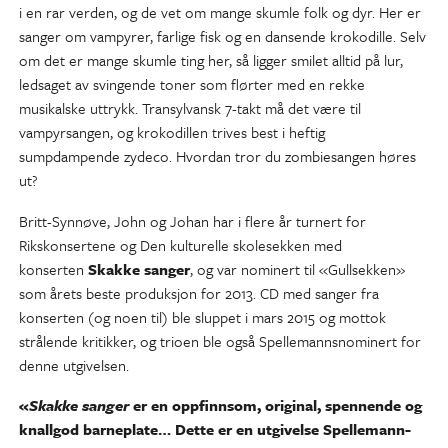
i en rar verden, og de vet om mange skumle folk og dyr. Her er
sanger om vampyrer, farlige fisk og en dansende krokodille. Selv
om det er mange skumle ting her, så ligger smilet alltid på lur,
ledsaget av svingende toner som flørter med en rekke
musikalske uttrykk. Transylvansk 7-takt må det være til
vampyrsangen, og krokodillen trives best i heftig
sumpdampende zydeco. Hvordan tror du zombiesangen høres
ut?
Britt-Synnøve, John og Johan har i flere år turnert for
Rikskonsertene og Den kulturelle skolesekken med
konserten
Skakke sanger
, og var nominert til «Gullsekken»
som årets beste produksjon for 2013. CD med sanger fra
konserten (og noen til) ble sluppet i mars 2015 og mottok
strålende kritikker, og trioen ble også Spellemannsnominert for
denne utgivelsen.
«
Skakke sanger
er en oppfinnsom, original, spennende og
knallgod barneplate… Dette er en utgivelse Spellemann-