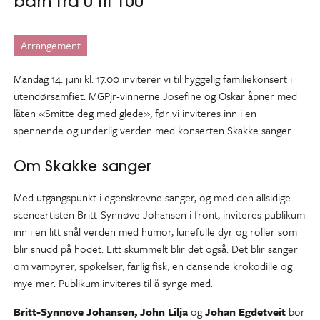
barn fra 0 til 100
Arrangement
Mandag 14. juni kl. 17.00 inviterer vi til hyggelig familiekonsert i
utendørsamfiet. MGPjr-vinnerne Josefine og Oskar åpner med
låten «Smitte deg med glede», før vi inviteres inn i en
spennende og underlig verden med konserten Skakke sanger.
Om Skakke sanger
Med utgangspunkt i egenskrevne sanger, og med den allsidige
sceneartisten Britt-Synnøve Johansen i front, inviteres publikum
inn i en litt snål verden med humor, lunefulle dyr og roller som
blir snudd på hodet. Litt skummelt blir det også. Det blir sanger
om vampyrer, spøkelser, farlig fisk, en dansende krokodille og
mye mer. Publikum inviteres til å synge med.
Britt-Synnøve Johansen, John Lilja
og
Johan Egdetveit
bor