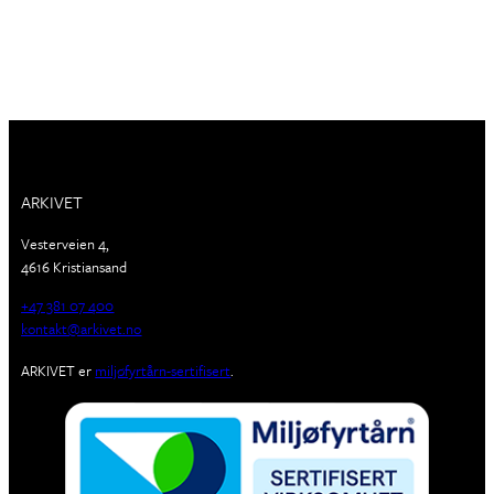
ARKIVET
Vesterveien 4,
4616 Kristiansand
+47 381 07 400
kontakt@arkivet.no
ARKIVET er
miljøfyrtårn-sertifisert
.