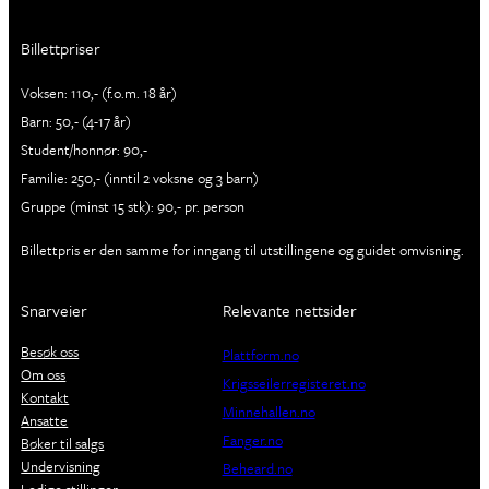
Billettpriser
Voksen: 110,- (f.o.m. 18 år)
Barn: 50,- (4-17 år)
Student/honnør: 90,-
Familie: 250,- (inntil 2 voksne og 3 barn)
Gruppe (minst 15 stk): 90,- pr. person
Billettpris er den samme for inngang til utstillingene og guidet omvisning.
Snarveier
Relevante nettsider
Besøk oss
Plattform.no
Om oss
Krigsseilerregisteret.no
Kontakt
Minnehallen.no
Ansatte
Fanger.no
Bøker til salgs
Undervisning
Beheard.no