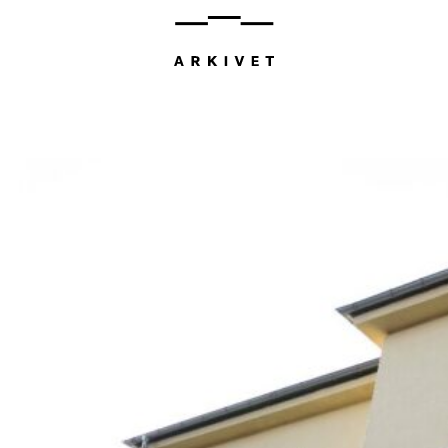
Hopp
til
innhold