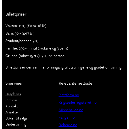
Billettpriser
Voksen: 110,- (f.o.m. 18 år)
Barn: 50,- (4-17 år)
Student/honnør: 90,-
Familie: 250,- (inntil 2 voksne og 3 barn)
Gruppe (minst 15 stk): 90,- pr. person
Billettpris er den samme for inngang til utstillingene og guidet omvisning.
Snarveier
Relevante nettsider
Besøk oss
Plattform.no
Om oss
Krigsseilerregisteret.no
Kontakt
Minnehallen.no
Ansatte
Fanger.no
Bøker til salgs
Undervisning
Beheard.no