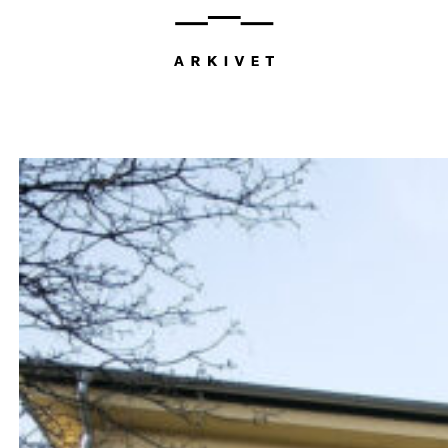
Hopp
til
innhold