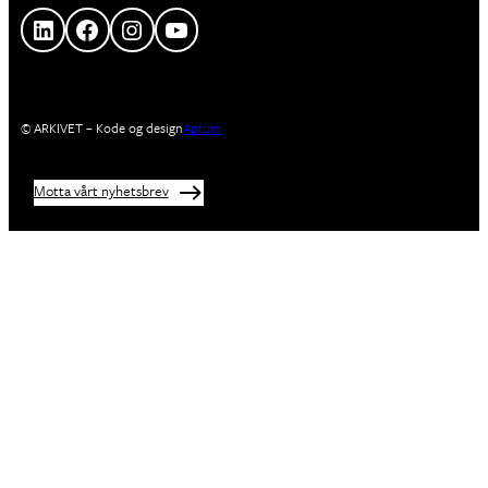
LinkedIn
Facebook
Instagram
YouTube
© ARKIVET – Kode og design
Aptum
Motta vårt nyhetsbrev