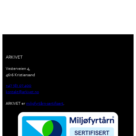
ARKIVET
Vesterveien 4,
4616 Kristiansand
+47 381 07 400
kontakt@arkivet.no
ARKIVET er
miljøfyrtårn-sertifisert
.