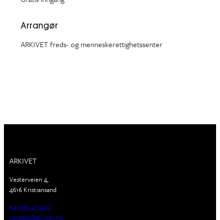
Arrangør
ARKIVET freds- og menneskerettighetssenter
ARKIVET
Vesterveien 4,
4616 Kristiansand
+47 381 07 400
kontakt@arkivet.no