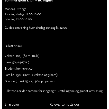
Sommeråpent 1. juli – 16. august
Mandag: Stengt
Tirsdag-lørdag: 11.00-16.00
Søndag: 12.00-16.00
Guidet omvisning hver tirsdag-søndag kl. 12.00
Billettpriser
Voksen: 110,- (f.o.m. 18 år)
Barn: 50,- (4-17 år)
Student/honnør: 90,-
Familie: 250,- (inntil 2 voksne og 3 barn)
Gruppe (minst 15 stk): 90,- pr. person
Billettpris er den samme for inngang til utstillingene og guidet omvisning.
Snarveier
Relevante nettsider