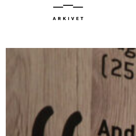
Hopp
til
innhold