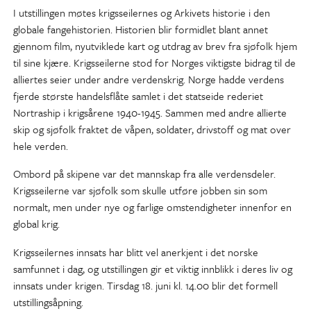
I utstillingen møtes krigsseilernes og Arkivets historie i den
globale fangehistorien. Historien blir formidlet blant annet
gjennom film, nyutviklede kart og utdrag av brev fra sjøfolk hjem
til sine kjære. Krigsseilerne stod for Norges viktigste bidrag til de
alliertes seier under andre verdenskrig. Norge hadde verdens
fjerde største handelsflåte samlet i det statseide rederiet
Nortraship i krigsårene 1940-1945. Sammen med andre allierte
skip og sjøfolk fraktet de våpen, soldater, drivstoff og mat over
hele verden.
Ombord på skipene var det mannskap fra alle verdensdeler.
Krigsseilerne var sjøfolk som skulle utføre jobben sin som
normalt, men under nye og farlige omstendigheter innenfor en
global krig.
Krigsseilernes innsats har blitt vel anerkjent i det norske
samfunnet i dag, og utstillingen gir et viktig innblikk i deres liv og
innsats under krigen. Tirsdag 18. juni kl. 14.00 blir det formell
utstillingsåpning.