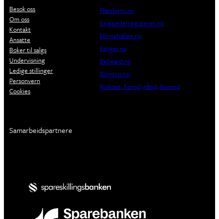
Besøk oss
Plattform.no
Om oss
Krigsseilerregisteret.no
Kontakt
Minnehallen.no
Ansatte
Fanger.no
Bøker til salgs
Undervisning
Beheard.no
Ledige stillinger
Glimtvis.no
Personvern
Podcast: Fortid, nåtid, framtid
Cookies
Samarbeidspartnere