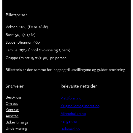
Billettpriser
Voksen: 110,- (f.o.m. 18 år)
Barn: 50,- (4-17 år)
Student/honnør: 90,-
Familie: 250,- (inntil 2 voksne og 3 barn)
Gruppe (minst 15 stk): 90,- pr. person
Billettpris er den samme for inngang til utstillingene og guidet omvisning.
Snarveier
Relevante nettsider
Besøk oss
Plattform.no
Om oss
Krigsseilerregisteret.no
Kontakt
Minnehallen.no
Ansatte
Fanger.no
Bøker til salgs
Undervisning
Beheard.no