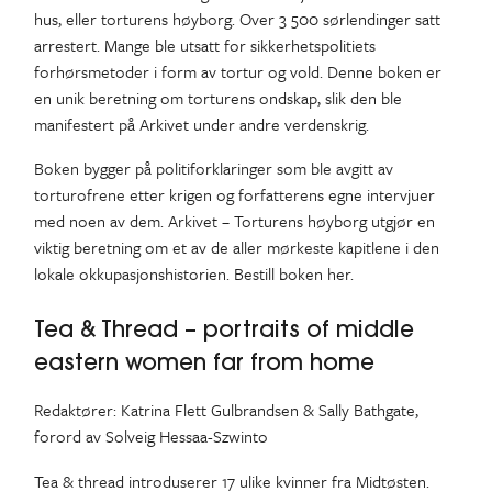
hus, eller torturens høyborg. Over 3 500 sørlendinger satt
arrestert. Mange ble utsatt for sikkerhetspolitiets
forhørsmetoder i form av tortur og vold. Denne boken er
en unik beretning om torturens ondskap, slik den ble
manifestert på Arkivet under andre verdenskrig.
Boken bygger på politiforklaringer som ble avgitt av
torturofrene etter krigen og forfatterens egne intervjuer
med noen av dem. Arkivet – Torturens høyborg utgjør en
viktig beretning om et av de aller mørkeste kapitlene i den
lokale okkupasjonshistorien. Bestill boken her.
Tea & Thread – portraits of middle
eastern women far from home
Redaktører: Katrina Flett Gulbrandsen & Sally Bathgate,
forord av Solveig Hessaa-Szwinto
Tea & thread introduserer 17 ulike kvinner fra Midtøsten.