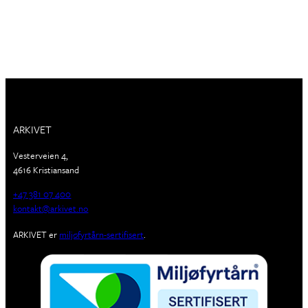
ARKIVET
Vesterveien 4,
4616 Kristiansand
+47 381 07 400
kontakt@arkivet.no
ARKIVET er
miljøfyrtårn-sertifisert
.