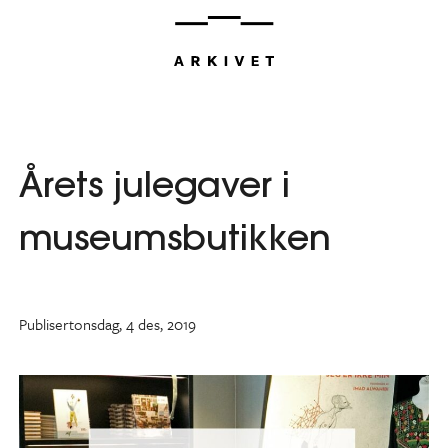
Hopp
til
innhold
Årets julegaver i
museumsbutikken
Publisert
onsdag, 4 des, 2019