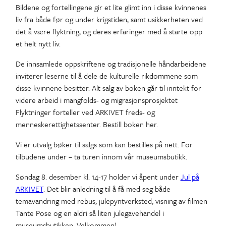
Bildene og fortellingene gir et lite glimt inn i disse kvinnenes
liv fra både før og under krigstiden, samt usikkerheten ved
det å være flyktning, og deres erfaringer med å starte opp
et helt nytt liv.
De innsamlede oppskriftene og tradisjonelle håndarbeidene
inviterer leserne til å dele de kulturelle rikdommene som
disse kvinnene besitter. Alt salg av boken går til inntekt for
videre arbeid i mangfolds- og migrasjonsprosjektet
Flyktninger forteller ved ARKIVET freds- og
menneskerettighetssenter. Bestill boken her.
Vi er utvalg bøker til salgs som kan bestilles på nett. For
tilbudene under – ta turen innom vår museumsbutikk.
Søndag 8. desember kl. 14-17 holder vi åpent under
Jul på
ARKIVET
. Det blir anledning til å få med seg både
temavandring med rebus, julepyntverksted, visning av filmen
Tante Pose og en aldri så liten julegavehandel i
museumsbutikken. Velkommen!